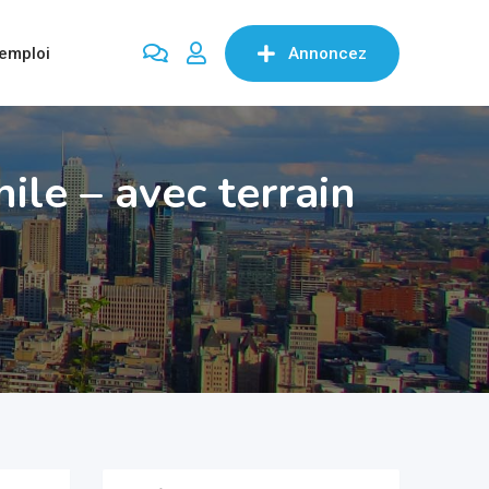
’emploi
Annoncez
le – avec terrain