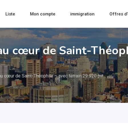
Liste
Mon compte
immigration
Offres d
au cœur de Saint-Théophi
u cœur de Saint-Théophile – avec terrain 29 920 pi²