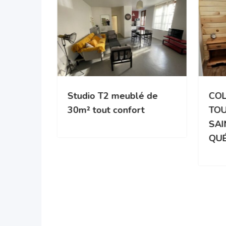
Studio T2 meublé de
COL
30m² tout confort
TOU
SAI
ndo à
QU
ité de
 et du
 vers