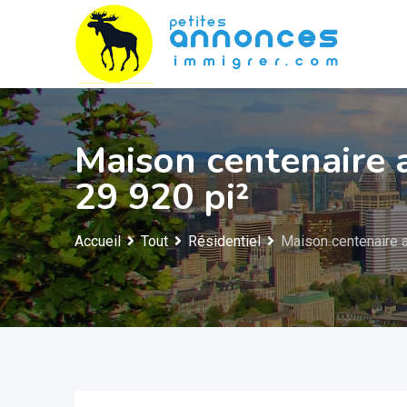
Skip
to
content
Maison centenaire 
29 920 pi²
Accueil
Tout
Résidentiel
Maison centenaire a